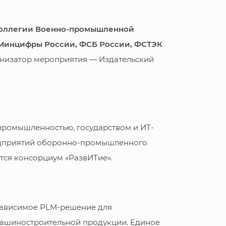
оллегии Военно-промышленной
Минцифры России, ФСБ России, ФСТЭК
низатор мероприятия — Издательский
 промышленностью, государством и ИТ-
едприятий оборонно-промышленного
тся консорциум «РазвИТие».
зависимое PLM-решение для
ашиностроительной продукции. Единое