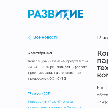
Все новости
17 а
Ко
3 сентября 2021
па
Консорциум «РазвИТие» представит на
те
«ИТОПК-2021» решения для цифрового
ко
проектирования на отечественных
процессорах, ОС и СУБД
Консо
17 августа 2021
обесп
«Инфо
Консорциум «РазвИТие» стал
генеральным партнером Десятого