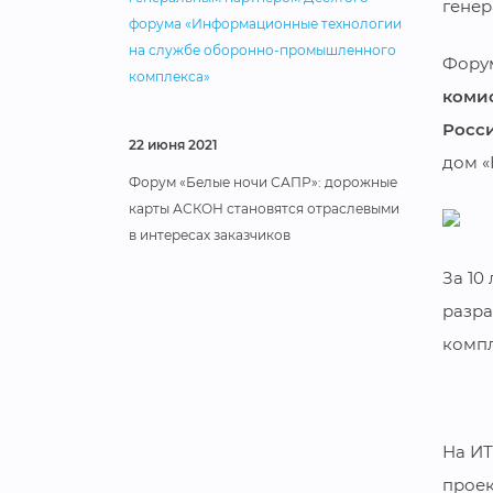
генер
форума «Информационные технологии
на службе оборонно-промышленного
Форум
комплекса»
коми
Росси
22 июня 2021
дом «
Форум «Белые ночи САПР»: дорожные
карты АСКОН становятся отраслевыми
в интересах заказчиков
За 10
разр
компл
На ИТ
проек