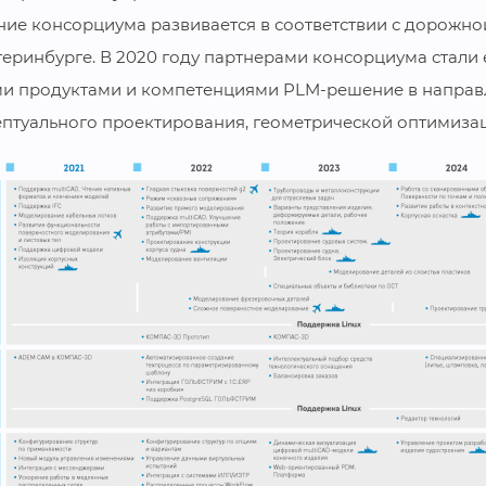
ие консорциума развивается в соответствии с дорожно
теринбурге. В 2020 году партнерами консорциума стал
ми продуктами и компетенциями PLM-решение в напра
птуального проектирования, геометрической оптимизац