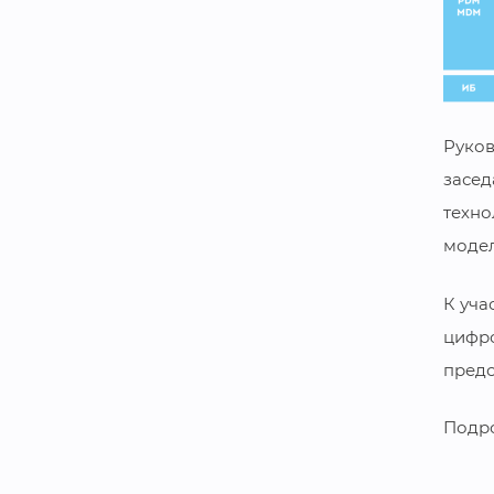
Руков
засед
техно
моде
К уча
цифро
предс
Подро