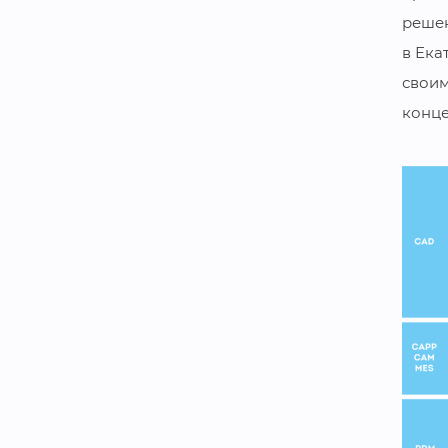
решен
в Ека
свои
конце