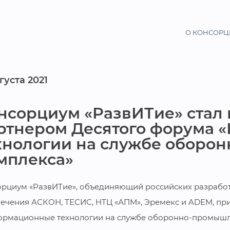
О КОНСОР
вгуста 2021
нсорциум «РазвИТие» стал
ртнером Десятого форума
хнологии на службе оборо
мплекса»
рциум «РазвИТие», объединяющий российских разрабо
ечения АСКОН, ТЕСИС, НТЦ «АПМ», Эремекc и ADEM, при
рмационные технологии на службе оборонно-промышле