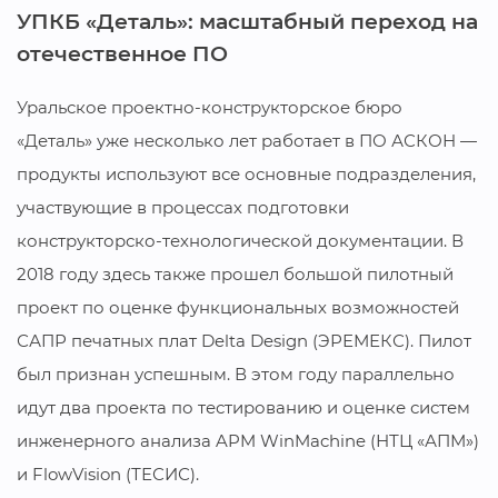
УПКБ «Деталь»: масштабный переход на
«
отечественное ПО
в
а
Уральское проектно-конструкторское бюро
ж
«Деталь» уже несколько лет работает в ПО АСКОН —
Н
продукты используют все основные подразделения,
п
участвующие в процессах подготовки
о
конструкторско-технологической документации. В
р
2018 году здесь также прошел большой пилотный
р
ак
проект по оценке функциональных возможностей
д
а
САПР печатных плат Delta Design (ЭРЕМЕКС). Пилот
3
был признан успешным. В этом году параллельно
идут два проекта по тестированию и оценке систем
инженерного анализа APM WinMachine (НТЦ «АПМ»)
и FlowVision (ТЕСИС).